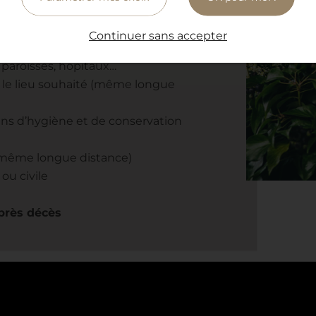
medi de 9H à 12H et de 14H à 18H.
Continuer sans accepter
J/7
paroisses, hôpitaux…
s le lieu souhaité (même longue
oins d’hygiène et de conservation
 (même longue distance)
ou civile
près décès