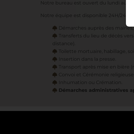
Notre bureau est ouvert du lundi au sa
Notre équipe est disponible 24H/24 – 7
Démarches auprès des mairies, 
Transferts du lieu de décès ver
distance).
Toilette mortuaire, habillage, s
Insertion dans la presse.
Transport après mise en bière
Convoi et Cérémonie religieuse 
Inhumation ou Crémation.
Démarches administratives a